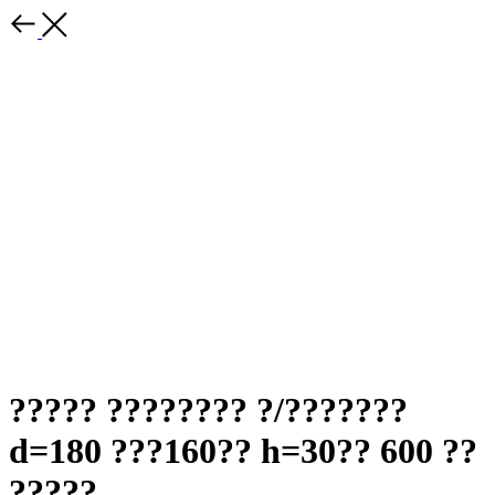
????? ???????? ?/???????
d=180 ???160?? h=30?? 600 ??
?????.