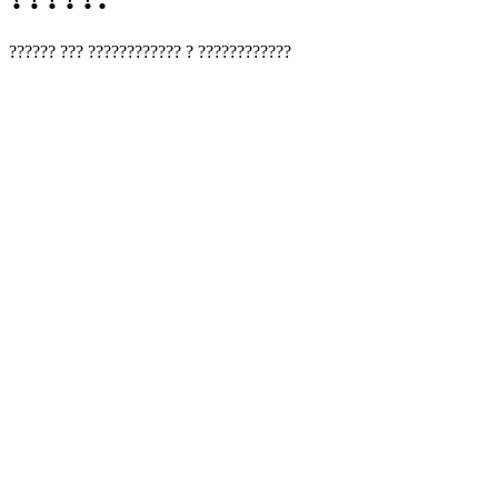
?????? ??? ???????????? ? ????????????